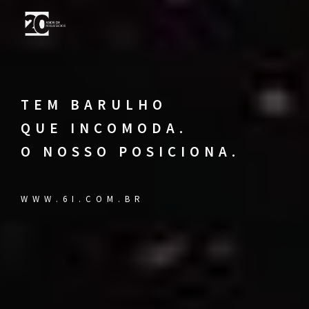
T
E
M
B
A
R
U
L
H
O
Q
U
E
I
N
C
O
M
O
D
A
.
O
N
O
S
S
O
P
O
S
I
C
I
O
N
A
.
W
W
W
.
6
I
.
C
O
M
.
B
R